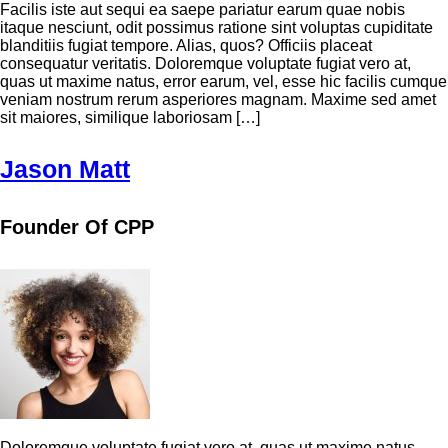
Facilis iste aut sequi ea saepe pariatur earum quae nobis
itaque nesciunt, odit possimus ratione sint voluptas cupiditate
blanditiis fugiat tempore. Alias, quos? Officiis placeat
consequatur veritatis. Doloremque voluptate fugiat vero at,
quas ut maxime natus, error earum, vel, esse hic facilis cumque
veniam nostrum rerum asperiores magnam. Maxime sed amet
sit maiores, similique laboriosam […]
Jason Matt
Founder Of CPP
Doloremque voluptate fugiat vero at, quas ut maxime natus,