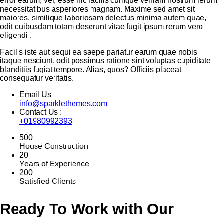
error earum, vel, esse hic facilis cumque veniam nostrum rerum
necessitatibus asperiores magnam. Maxime sed amet sit
maiores, similique laboriosam delectus minima autem quae,
odit quibusdam totam deserunt vitae fugit ipsum rerum vero
eligendi .
Facilis iste aut sequi ea saepe pariatur earum quae nobis
itaque nesciunt, odit possimus ratione sint voluptas cupiditate
blanditiis fugiat tempore. Alias, quos? Officiis placeat
consequatur veritatis.
Email Us :
info@sparklethemes.com
Contact Us :
+01980992393
500
House Construction
20
Years of Experience
200
Satisfied Clients
Ready To Work with Our